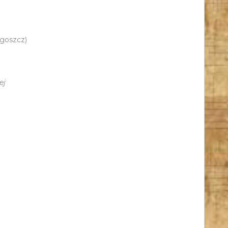
dgoszcz)
ej