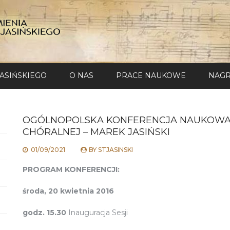
JASIŃSKIEGO
O NAS
PRACE NAUKOWE
NAGR
OGÓLNOPOLSKA KONFERENCJA NAUKOWA
CHÓRALNEJ – MAREK JASIŃSKI
01/09/2021
BY
STJASINSKI
PROGRAM KONFERENCJI:
środa, 20 kwietnia 2016
godz. 15.30
Inauguracja Sesji