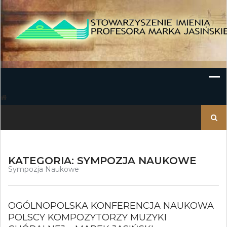
Skip
to
content
Szukaj:
KATEGORIA:
SYMPOZJA NAUKOWE
Sympozja Naukowe
OGÓLNOPOLSKA KONFERENCJA NAUKOWA
POLSCY KOMPOZYTORZY MUZYKI