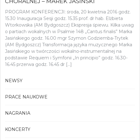
CHÓRALNEJ – MAREK JASIŃSKI
PROGRAM KONFERENCJI: środa, 20 kwietnia 2016 godz.
15.30 Inauguracja Sesji godz. 15.35 prof. dr hab. Elżbieta
Wtorkowska (AM Bydgoszcz) Ekspresja śpiewu. Kilka uwag
o partiach wokalnych w Psalmie 148 „Cantus finalis” Marka
Jasińskiego godz. 16.00 mgr Szymon Godziemba-Trytek
(AM Bydgoszcz) Transformacja języka muzycznego Marka
Jasińskiego w twórczości wokalno-instrumentalnej na
podstawie Requiem i Symfonii „In principio” godz. 16.30-
16.45 przerwa godz. 16.45 dr […]
NEWSY
PRACE NAUKOWE
NAGRANIA
KONCERTY